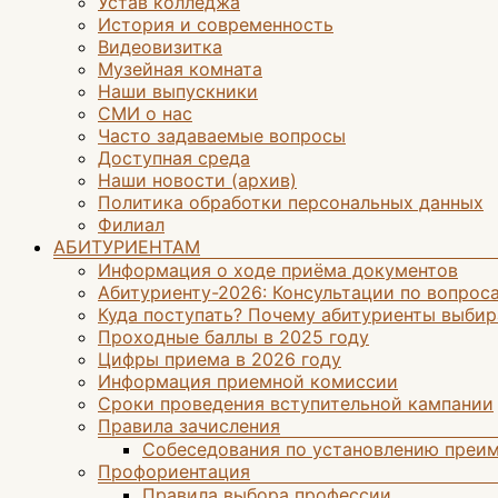
Устав колледжа
История и современность
Видеовизитка
Музейная комната
Наши выпускники
СМИ о нас
Часто задаваемые вопросы
Доступная среда
Наши новости (архив)
Политика обработки персональных данных
Филиал
АБИТУРИЕНТАМ
Информация о ходе приёма документов
Абитуриенту-2026: Консультации по вопрос
Куда поступать? Почему абитуриенты выбир
Проходные баллы в 2025 году
Цифры приема в 2026 году
Информация приемной комиссии
Сроки проведения вступительной кампании
Правила зачисления
Собеседования по установлению преим
Профориентация
Правила выбора профессии