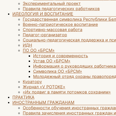
Экспериментальный проект
Правила педагогических работников
ИДЕОЛОГИЯ И ВОСПИТАНИЕ
Государственная символика Республики Бе
Военно-патриотическое воспитание
Спортивно-массовая работа
Педагог-организатор
Социально-педагогическая поддержка и пс
ИДН
ПО ОО «БРСМ»
История и современность
Устав ОО «БРСМ»
Информация о руководящих работника
Символика ОО «БРСМ»
Молодежный отряд охраны правопоря
Куратору
Журнал «V POTOKE»
«Их подвиг в памяти потомков сохраним»
ПРАКТИКА
ИНОСТРАННЫМ ГРАЖДАНАМ
Особенности обучения иностранных гражда
Правила зачисления иностранных граждан и