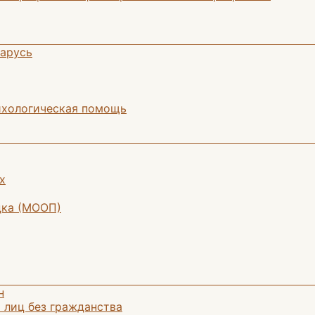
ларусь
ихологическая помощь
х
дка (МООП)
н
 лиц без гражданства