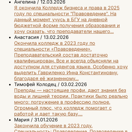
Ангелина
/
12.03.2026
Я окончила Колледж бизнеса и права в 2025
году по специальности "Правоведение". На
данный момент учусь в БГУ на дневной
бюджетной форме получения образования и
хочу сказать, что преподаватели нашего...
Анастасия
/
13.02.2026
Окончила колледж в 2023 году по
специальности «Правоведение».
Преподавательский состав достаточно
квалифицирован. Все и всегда объясняли на
доступном для студентов языке. Особенно хочу
выделить Гавриленко Инна Константиновну,
благодаря её жизненному...
Тимофей Колодец
/
03.02.2026
Преподы — настоящие профи, дают знания без
воды и лишней теории. Практики было реально
много: погружение в профессию полное.
Огромный плюс, что колледж помогает с
работой и дает такую базу,...
Мария
/
31.01.2026
Закончила обучение в 2023 году.
Специальность: Правоведение. Правоведение в