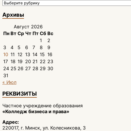
ПОИСК
ПО
РУБРИКЕ
Архивы
Август 2026
Пн
Вт
Ср
Чт
Пт
Сб
Вс
1
2
3
4
5
6
7
8
9
10
11
12
13
14
15
16
17
18
19
20
21
22
23
24
25
26
27
28
29
30
31
« Июл
РЕКВИЗИТЫ
Частное учреждение образования
«Колледж бизнеса и права»
Адрес:
220017, г. Минск, ул. Колесникова, 3