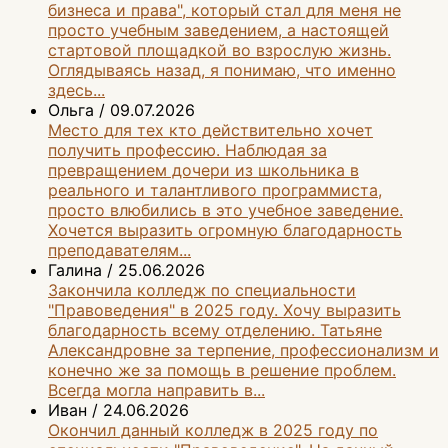
бизнеса и права", который стал для меня не
просто учебным заведением, а настоящей
стартовой площадкой во взрослую жизнь.
Оглядываясь назад, я понимаю, что именно
здесь...
Ольга
/
09.07.2026
Место для тех кто действительно хочет
получить профессию. Наблюдая за
превращением дочери из школьника в
реального и талантливого программиста,
просто влюбились в это учебное заведение.
Хочется выразить огромную благодарность
преподавателям...
Галина
/
25.06.2026
Закончила колледж по специальности
"Правоведения" в 2025 году. Хочу выразить
благодарность всему отделению. Татьяне
Александровне за терпение, профессионализм и
конечно же за помощь в решение проблем.
Всегда могла направить в...
Иван
/
24.06.2026
Окончил данный колледж в 2025 году по