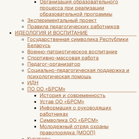
Организация образовательного
процесса при реализации
образовательной программы
Экспериментальный проект
Правила педагогических работников
ИДЕОЛОГИЯ И ВОСПИТАНИЕ
Государственная символика Республики
Беларусь
Военно-патриотическое воспитание
Спортивно-массовая работа
Педагог-организатор
Социально-педагогическая поддержка и
психологическая помощь
ИДН
ПО ОО «БРСМ»
История и современность
Устав ОО «БРСМ»
Информация о руководящих
работниках
Символика ОО «БРСМ»
Молодежный отряд охраны
правопорядка (МООП)
Куратору