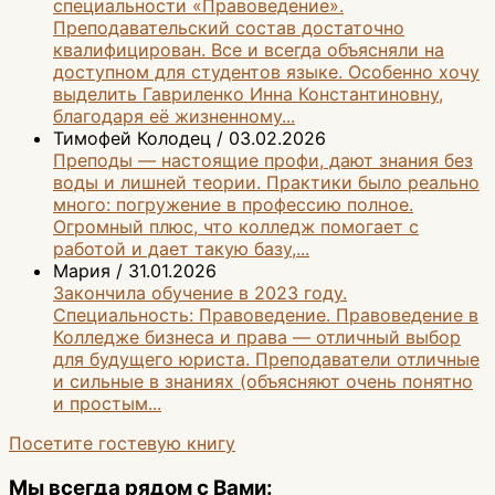
специальности «Правоведение».
Преподавательский состав достаточно
квалифицирован. Все и всегда объясняли на
доступном для студентов языке. Особенно хочу
выделить Гавриленко Инна Константиновну,
благодаря её жизненному...
Тимофей Колодец
/
03.02.2026
Преподы — настоящие профи, дают знания без
воды и лишней теории. Практики было реально
много: погружение в профессию полное.
Огромный плюс, что колледж помогает с
работой и дает такую базу,...
Мария
/
31.01.2026
Закончила обучение в 2023 году.
Специальность: Правоведение. Правоведение в
Колледже бизнеса и права — отличный выбор
для будущего юриста. Преподаватели отличные
и сильные в знаниях (объясняют очень понятно
и простым...
Посетите гостевую книгу
Мы всегда рядом с Вами: