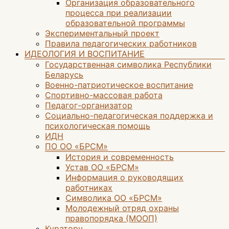
Организация образовательного
процесса при реализации
образовательной программы
Экспериментальный проект
Правила педагогических работников
ИДЕОЛОГИЯ И ВОСПИТАНИЕ
Государственная символика Республики
Беларусь
Военно-патриотическое воспитание
Спортивно-массовая работа
Педагог-организатор
Социально-педагогическая поддержка и
психологическая помощь
ИДН
ПО ОО «БРСМ»
История и современность
Устав ОО «БРСМ»
Информация о руководящих
работниках
Символика ОО «БРСМ»
Молодежный отряд охраны
правопорядка (МООП)
Куратору