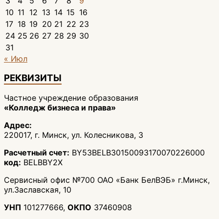
3
4
5
6
7
8
9
10
11
12
13
14
15
16
17
18
19
20
21
22
23
24
25
26
27
28
29
30
31
« Июл
РЕКВИЗИТЫ
Частное учреждение образования
«Колледж бизнеса и права»
Адрес:
220017, г. Минск, ул. Колесникова, 3
Расчетный счет:
BY53BELB30150093170070226000
код:
BELBBY2X
Сервисный офис №700 ОАО «Банк БелВЭБ» г.Минск,
ул.Заславская, 10
УНП
101277666,
ОКПО
37460908