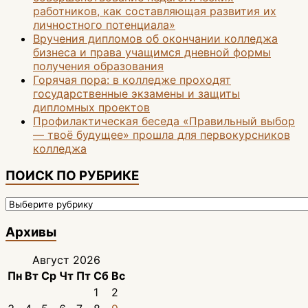
работников, как составляющая развития их
личностного потенциала»
Вручения дипломов об окончании колледжа
бизнеса и права учащимся дневной формы
получения образования
Горячая пора: в колледже проходят
государственные экзамены и защиты
дипломных проектов
Профилактическая беседа «Правильный выбор
— твоё будущее» прошла для первокурсников
колледжа
ПОИСК ПО РУБРИКЕ
ПОИСК
ПО
РУБРИКЕ
Архивы
Август 2026
Пн
Вт
Ср
Чт
Пт
Сб
Вс
1
2