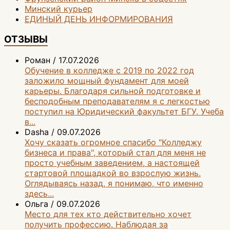
Минский курьер
ЕДИНЫЙ ДЕНЬ ИНФОРМИРОВАНИЯ
ОТЗЫВЫ
Роман
/
17.07.2026
Обучение в колледже с 2019 по 2022 год
заложило мощный фундамент для моей
карьеры. Благодаря сильной подготовке и
бесподобным преподавателям я с легкостью
поступил на Юридический факультет БГУ. Учеба
в...
Dasha
/
09.07.2026
Хочу сказать огромное спасибо "Колледжу
бизнеса и права", который стал для меня не
просто учебным заведением, а настоящей
стартовой площадкой во взрослую жизнь.
Оглядываясь назад, я понимаю, что именно
здесь...
Ольга
/
09.07.2026
Место для тех кто действительно хочет
получить профессию. Наблюдая за