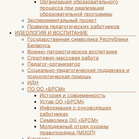
Организация образовательного
процесса при реализации
образовательной программы
Экспериментальный проект
Правила педагогических работников
ИДЕОЛОГИЯ И ВОСПИТАНИЕ
Государственная символика Республики
Беларусь
Военно-патриотическое воспитание
Спортивно-массовая работа
Педагог-организатор
Социально-педагогическая поддержка и
психологическая помощь
ИДН
ПО ОО «БРСМ»
История и современность
Устав ОО «БРСМ»
Информация о руководящих
работниках
Символика ОО «БРСМ»
Молодежный отряд охраны
правопорядка (МООП)
Куратору