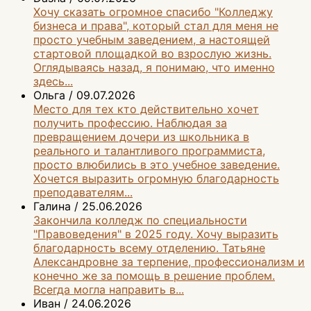
Хочу сказать огромное спасибо "Колледжу
бизнеса и права", который стал для меня не
просто учебным заведением, а настоящей
стартовой площадкой во взрослую жизнь.
Оглядываясь назад, я понимаю, что именно
здесь...
Ольга
/
09.07.2026
Место для тех кто действительно хочет
получить профессию. Наблюдая за
превращением дочери из школьника в
реального и талантливого программиста,
просто влюбились в это учебное заведение.
Хочется выразить огромную благодарность
преподавателям...
Галина
/
25.06.2026
Закончила колледж по специальности
"Правоведения" в 2025 году. Хочу выразить
благодарность всему отделению. Татьяне
Александровне за терпение, профессионализм и
конечно же за помощь в решение проблем.
Всегда могла направить в...
Иван
/
24.06.2026