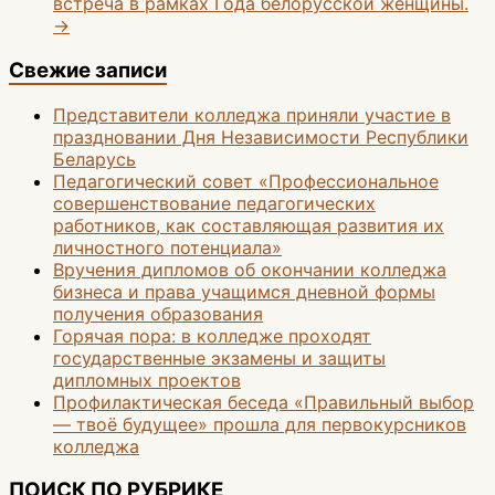
встреча в рамках Года белорусской женщины.
→
Свежие записи
Представители колледжа приняли участие в
праздновании Дня Независимости Республики
Беларусь
Педагогический совет «Профессиональное
совершенствование педагогических
работников, как составляющая развития их
личностного потенциала»
Вручения дипломов об окончании колледжа
бизнеса и права учащимся дневной формы
получения образования
Горячая пора: в колледже проходят
государственные экзамены и защиты
дипломных проектов
Профилактическая беседа «Правильный выбор
— твоё будущее» прошла для первокурсников
колледжа
ПОИСК ПО РУБРИКЕ