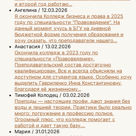
и второй год работаю...
Ангелина
/
12.03.2026
Я окончила Колледж бизнеса и права в 2025
году по специальности "Правоведение". На
данный момент учусь в БГУ на дневной
бюджетной форме получения образования и
хочу сказать, что преподаватели нашего...
Анастасия
/
13.02.2026
Окончила колледж в 2023 году по
специальности «Правоведение».
Преподавательский состав достаточно
квалифицирован. Все и всегда объясняли на
доступном для студентов языке. Особенно хочу
выделить Гавриленко Инна Константиновну,
благодаря её жизненному...
Тимофей Колодец
/
03.02.2026
Преподы — настоящие профи, дают знания без
воды и лишней теории. Практики было реально
много: погружение в профессию полное.
Огромный плюс, что колледж помогает с
работой и дает такую базу,...
Мария
/
31.01.2026