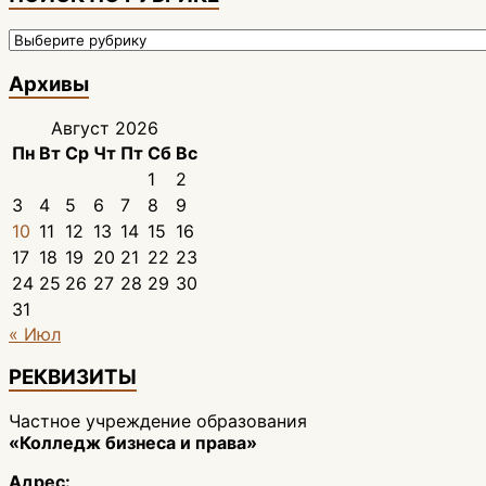
ПОИСК
ПО
РУБРИКЕ
Архивы
Август 2026
Пн
Вт
Ср
Чт
Пт
Сб
Вс
1
2
3
4
5
6
7
8
9
10
11
12
13
14
15
16
17
18
19
20
21
22
23
24
25
26
27
28
29
30
31
« Июл
РЕКВИЗИТЫ
Частное учреждение образования
«Колледж бизнеса и права»
Адрес: